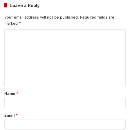
Leave a Reply
Your email address will not be published.
Required fields are
marked
*
C
o
m
m
e
n
t
Name
*
*
Email
*